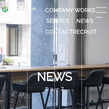
COMPANY
WORKS
SERVICE
NEWS
CONTACT
RECRUIT
NEWS
ニュース