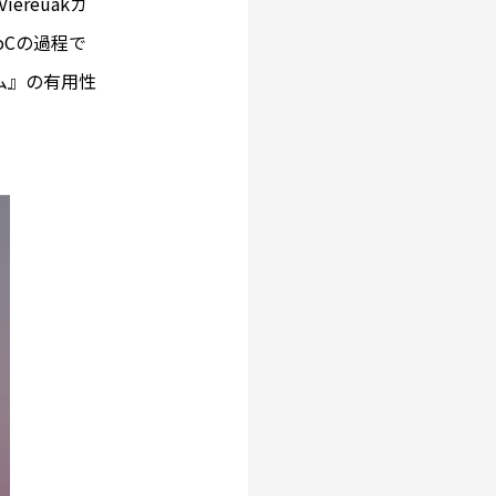
reuakカ
oCの過程で
ーム』の有用性