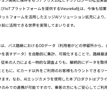
ーション開発に強みをもつアプリズム社とテクノロジーの社会実
よびIoTプラットフォームを提供するVieureka社は、今後も協
kaプラットフォームを活用したエッジAIソリューション拡充により、
り前に活用できる世界を実現してまいります。
』では、バス路線におけるODデータ（利用者がどの停留所から、
かを表すデータ）を自動的に集計、可視化することで、路線最
。従来の人力による一時的な調査よりも、継続的にデータを取
とともに、ICカード以外をご利用のお客様もカウントできるツ
けます。なお、AIエッジカメラを使用した本プロダクトはプラ
タのみでの連携が可能ですので、乗客の方にもご安心してご利