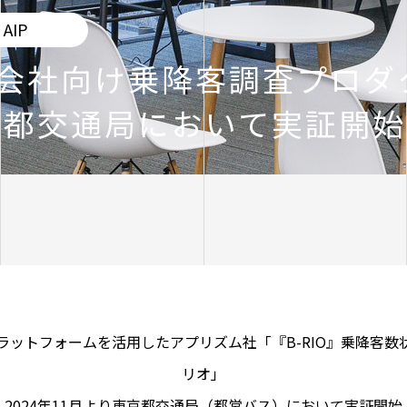
AIP
バス会社向け乗降客調査プロダ
京都交通局において実証開始
kaプラットフォームを活用したアプリズム社「『B-RIO』乗降客
リオ」
2024年11月より東京都交通局（都営バス）において実証開始