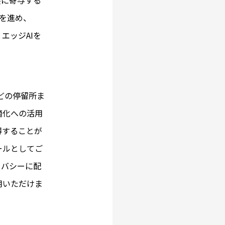
装に寄与する
業を進め、
エッジAIを
どの停留所ま
適化への活用
得することが
ールとしてご
イバシーに配
用いただけま