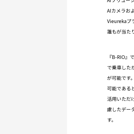
AIソリュ
AIカメラお
Vieure
誰もが当た
『B-RIO
で乗車した
が可能です
可能である
活用いただ
慮したデー
す。