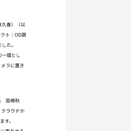
敷久善）（以
クト：OD調
ました。
の一環とし
カメラに置き
長 宮崎秋
て、クラウドか
います。