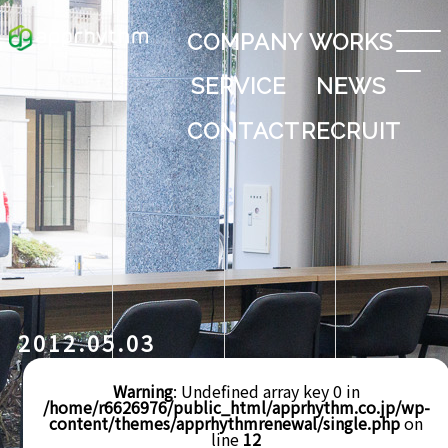
COMPANY
WORKS
SERVICE
NEWS
CONTACT
RECRUIT
2012.05.03
Warning
: Undefined array key 0 in
/home/r6626976/public_html/apprhythm.co.jp/wp-
content/themes/apprhythmrenewal/single.php
on
line
12