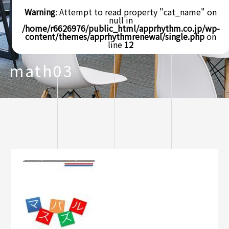
Warning
: Attempt to read property "cat_name" on
null in
/home/r6626976/public_html/apprhythm.co.jp/wp-
content/themes/apprhythmrenewal/single.php
on
line
12
math03