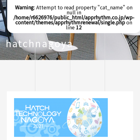
Warning
: Attempt to read property "cat_name" on
null in
/home/r6626976/public_html/apprhythm.co.jp/wp-
content/themes/apprhythmrenewal/single.php
on
line
12
hatchnagoya