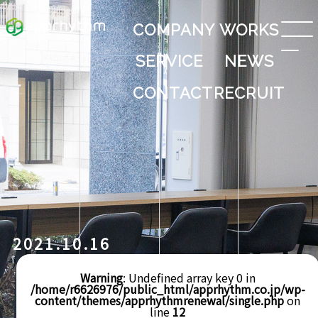
COMPANY
WORKS
SERVICE
NEWS
CONTACT
RECRUIT
2021.10.16
Warning
: Undefined array key 0 in
/home/r6626976/public_html/apprhythm.co.jp/wp-
content/themes/apprhythmrenewal/single.php
on
line
12