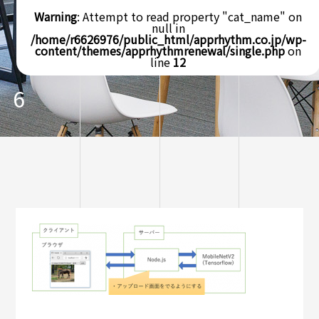
Warning
: Attempt to read property "cat_name" on
null in
/home/r6626976/public_html/apprhythm.co.jp/wp-
content/themes/apprhythmrenewal/single.php
on
line
12
6