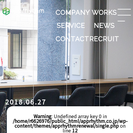
COMPANY
WORKS
SERVICE
NEWS
CONTACT
RECRUIT
2018.06.27
Warning
: Undefined array key 0 in
/home/r6626976/public_html/apprhythm.co.jp/wp-
content/themes/apprhythmrenewal/single.php
on
line
12