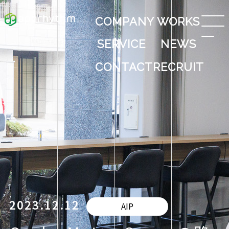
COMPANY
WORKS
SERVICE
NEWS
CONTACT
RECRUIT
2023.12.12
AIP