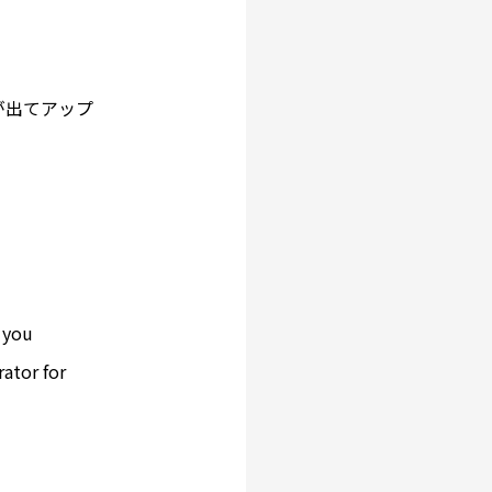
が出てアップ
f you
ator for