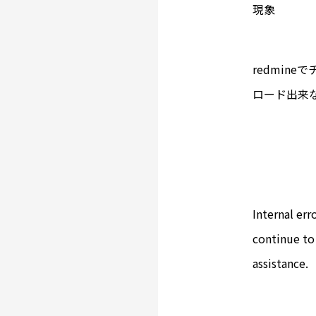
現象
redmin
ロード出来
Internal err
continue to
assistance.