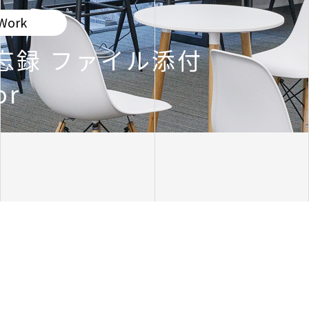
Work
 備忘録 ファイル添付
or