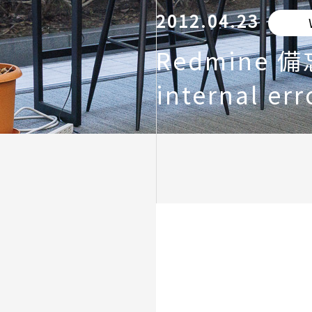
2012.04.23
Redmine
internal err