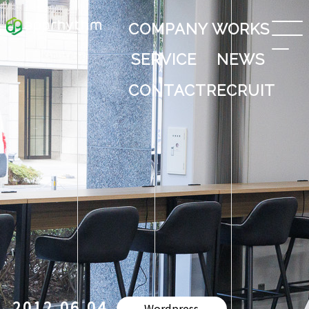
COMPANY
WORKS
SERVICE
NEWS
CONTACT
RECRUIT
2012.06.04
Wordpress