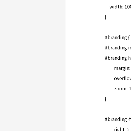
    width: 10
}

#branding { 
#branding im
#branding h
	margin: 0 0 0 10px;

	overflow: hidden;

	zoom: 1;

}

#branding #
	right: 2.5%;
