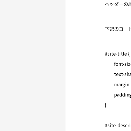
ヘッダーの
下記のコード
#site-title {

	font-size: 32px;

	text-shadow: 0px 1px 1px #ccc;

	margin: 0px;

	padding: 14px 0px 0px 15px;

}

#site-descri