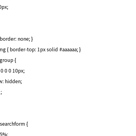
0px;

border: none; }

g { border-top: 1px solid #aaaaaa; }

group {

searchform {
