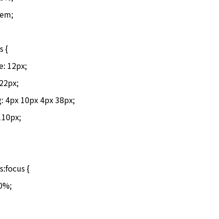
 {

:focus {

0%;
