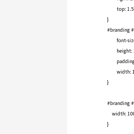
	top: 1.5em;

}

#branding #s
	font-size: 12px;

	height: 22px;

	padding: 4px 10px 4px 38px;

	width: 110px;

}

#branding #s
    width: 10
}