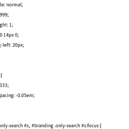
 0 14px 0;

{

nly-search #s, #branding .only-search #s:focus {
