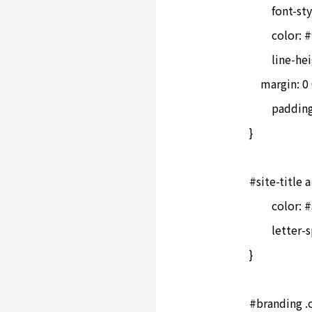
	font-style: normal;

	color: #999;

	line-height: 1;

    margin: 0
	padding-left: 20px;

}

#site-title a 
	color: #333;

	letter-spacing: -0.05em;

}

#branding .o