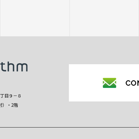
2丁目９－８
付）・2階