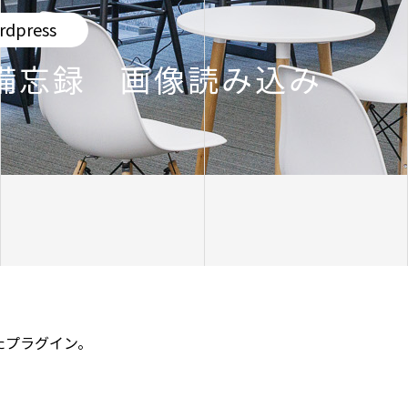
rdpress
ss 備忘録 画像読み込み
たプラグイン。