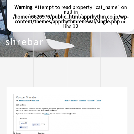
Warning
: Attempt to read property "cat_name" on
null in
/home/r6626976/public_html/apprhythm.co.jp/wp-
content/themes/apprhythmrenewal/single.php
on
line
12
shrebar