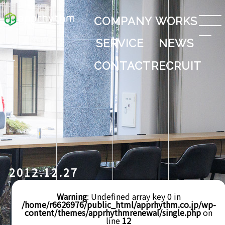
COMPANY
WORKS
SERVICE
NEWS
CONTACT
RECRUIT
2012.12.27
Warning
: Undefined array key 0 in
/home/r6626976/public_html/apprhythm.co.jp/wp-
content/themes/apprhythmrenewal/single.php
on
line
12