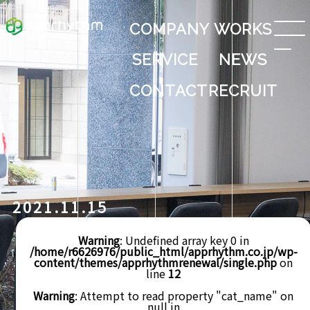
COMPANY
WORKS
SERVICE
NEWS
CONTACT
RECRUIT
2021.11.15
Warning
: Undefined array key 0 in
/home/r6626976/public_html/apprhythm.co.jp/wp-
content/themes/apprhythmrenewal/single.php
on
line
12
Warning
: Attempt to read property "cat_name" on
null in