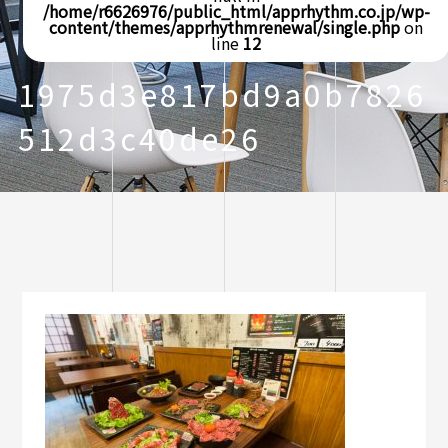
/home/r6626976/public_html/apprhythm.co.jp/wp-
content/themes/apprhythmrenewal/single.php
on
line
12
1975d3e817bd9a0b7826
512d3c40de26