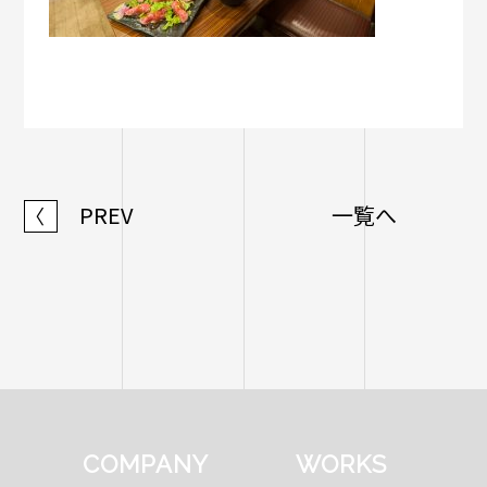
PREV
一覧へ
〈
COMPANY
WORKS