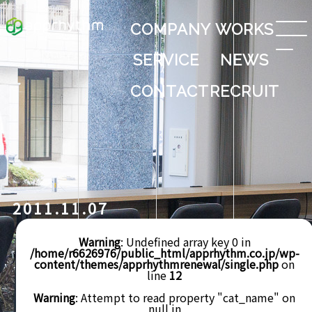
COMPANY
WORKS
SERVICE
NEWS
CONTACT
RECRUIT
2011.11.07
Warning
: Undefined array key 0 in
/home/r6626976/public_html/apprhythm.co.jp/wp-
content/themes/apprhythmrenewal/single.php
on
line
12
Warning
: Attempt to read property "cat_name" on
null in