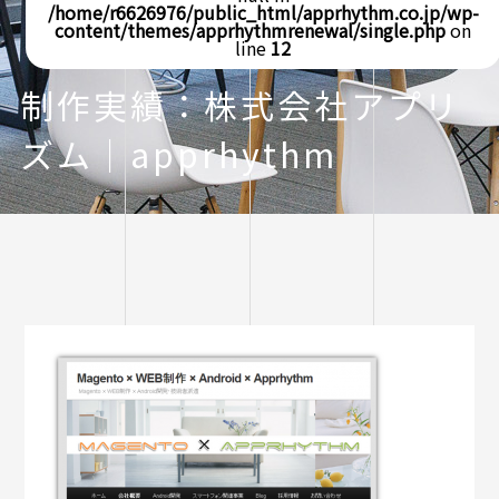
/home/r6626976/public_html/apprhythm.co.jp/wp-
content/themes/apprhythmrenewal/single.php
on
line
12
制作実績：株式会社アプリ
ズム｜apprhythm