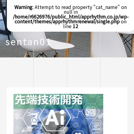
Warning
: Attempt to read property "cat_name" on
null in
/home/r6626976/public_html/apprhythm.co.jp/wp-
content/themes/apprhythmrenewal/single.php
on
line
12
sentan01