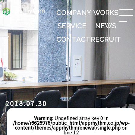
COMPANY
WORKS
SERVICE
NEWS
CONTACT
RECRUIT
2018.07.30
Warning
: Undefined array key 0 in
/home/r6626976/public_html/apprhythm.co.jp/wp-
content/themes/apprhythmrenewal/single.php
on
line
12