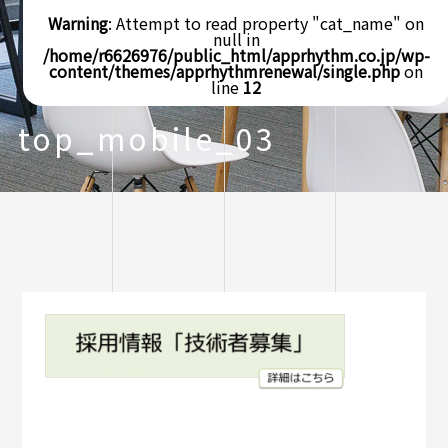
Warning
: Attempt to read property "cat_name" on
null in
/home/r6626976/public_html/apprhythm.co.jp/wp-
content/themes/apprhythmrenewal/single.php
on
line
12
top_mobile_03