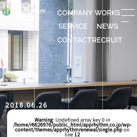
COMPANY
WORKS
SERVICE
NEWS
CONTACT
RECRUIT
2018.06.26
Warning
: Undefined array key 0 in
/home/r6626976/public_html/apprhythm.co.jp/wp-
content/themes/apprhythmrenewal/single.php
on
line
12