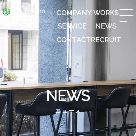
COMPANY
WORKS
SERVICE
NEWS
CONTACT
RECRUIT
NEWS
ニュース